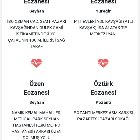
Eczanesi
Eczanesi
Seyhan
Yüreğir
İBO OSMAN CAD. SEMT PAZARI
PTT EVLERİ YOL KAVŞAĞI (ATLI
KAVŞAĞINDAN GÜLEK CAMİ
KAVŞAK) İSA ALATAŞ TIP
İSTİKAMETİNDEKİ YOL
MERKEZİ YANI
ÇATALININ 100 M. İLERİSİ SAĞ
TARAF
Özen
Öztürk
Eczanesi
Eczanesi
Seyhan
Pozantı
NAMIK KEMAL MAHALLESİ
POZANTI MERKEZ ASM KARŞISI
MEDİCAL PARK SEYHAN
PAZARTESİ PAZARI SOKAĞI
HASTANESİ (ESKİ METRO
HASTANESİ) ARKASI ÖZEN
DOLMUŞ YOLU