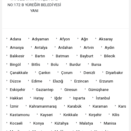
NO:172 B YÜREĞİR BELEDİYESİ
YANI
Adana
Adıyaman
Afyon
Ağrı
Aksaray
Amasya
Antalya
Ardahan
Artvin
Aydın
Balıkesir
Bartın
Batman
Bayburt
Bilecik
Bingöl
Bitlis
Bolu
Burdur
Bursa
Çanakkale
Çankırı
Çorum
Denizli
Diyarbakır
Düzce
Edirne
Elazığ
Erzincan
Erzurum
Eskişehir
Gaziantep
Giresun
Gümüşhane
Hakkari
Hatay
Iğdır
Isparta
İstanbul
İzmir
Kahramanmaraş
Karabük
Karaman
Kars
Kastamonu
Kayseri
Kırıkkale
Kırşehir
Kilis
Kocaeli
Konya
Kütahya
Malatya
Manisa