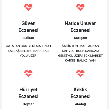
Güven
Hatice Ünüvar
Eczanesi
Eczanesi
Salbaş
Sarıçam
ÇATALAN CAD. YENİ MAH. NO.1
ŞAHİNTEPE MAH. ADNAN
SALBAŞ BELDESİ KARAİSALI
KAHVECİ BULV. SARIÇAM
YOLU ÜZERİ
GENİŞYOL ÜZERİ ŞOK MARKET
KARŞISI BALIKÇI YANI
Hürriyet
Keklik
Eczanesi
Eczanesi
Ceyhan
Aladağ