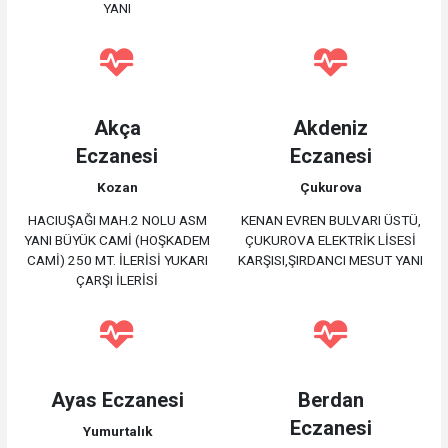
YANI
Akça
Akdeniz
Eczanesi
Eczanesi
Kozan
Çukurova
HACIUŞAĞI MAH.2 NOLU ASM
KENAN EVREN BULVARI ÜSTÜ,
YANI BÜYÜK CAMİ (HOŞKADEM
ÇUKUROVA ELEKTRİK LİSESİ
CAMİ) 250 MT. İLERİSİ YUKARI
KARŞISI,ŞIRDANCI MESUT YANI
ÇARŞI İLERİSİ
Ayas Eczanesi
Berdan
Eczanesi
Yumurtalık