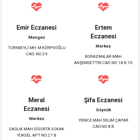
Emir Eczanesi
Ertem
Eczanesi
Mengen
Merkez
TÜRKBEYLİ MH. M.KÖRPEOĞLU
CAD. NO:29
BORAZANLAR MAH
AKŞEMSETTİN CAD NO 18 B 10
Meral
Şifa Eczanesi
Eczanesi
Göynük
Merkez
YENICE MAH.SELIM ÇAPAR
CAD.NO:8 B
SAGLIK MAH.SİGORTA SOKAK
YÜKSEL APT NO:27 B