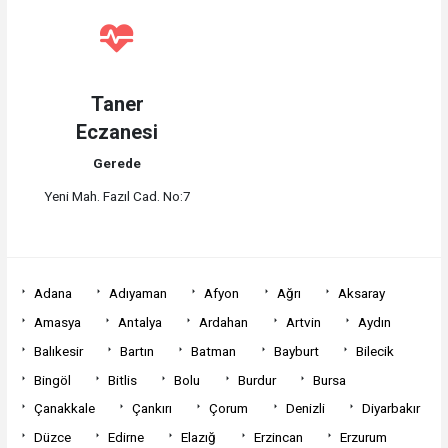
Taner
Eczanesi
Gerede
Yeni Mah. Fazıl Cad. No:7
Adana
Adıyaman
Afyon
Ağrı
Aksaray
Amasya
Antalya
Ardahan
Artvin
Aydın
Balıkesir
Bartın
Batman
Bayburt
Bilecik
Bingöl
Bitlis
Bolu
Burdur
Bursa
Çanakkale
Çankırı
Çorum
Denizli
Diyarbakır
Düzce
Edirne
Elazığ
Erzincan
Erzurum