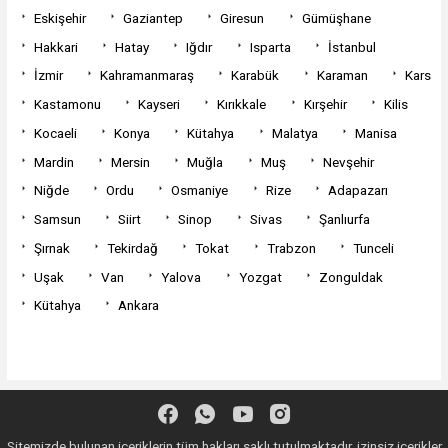
Eskişehir
Gaziantep
Giresun
Gümüşhane
Hakkari
Hatay
Iğdır
Isparta
İstanbul
İzmir
Kahramanmaraş
Karabük
Karaman
Kars
Kastamonu
Kayseri
Kırıkkale
Kırşehir
Kilis
Kocaeli
Konya
Kütahya
Malatya
Manisa
Mardin
Mersin
Muğla
Muş
Nevşehir
Niğde
Ordu
Osmaniye
Rize
Adapazarı
Samsun
Siirt
Sinop
Sivas
Şanlıurfa
Şırnak
Tekirdağ
Tokat
Trabzon
Tunceli
Uşak
Van
Yalova
Yozgat
Zonguldak
Kütahya
Ankara
Sitemizde bulunan içeriklerin tüm hakları saklı tutulmaktadır, izinsiz içerikler