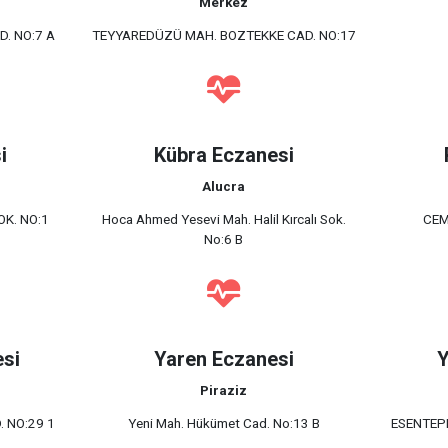
Merkez
. NO:7 A
TEYYAREDÜZÜ MAH. BOZTEKKE CAD. NO:17
i
Kübra Eczanesi
Alucra
K. NO:1
Hoca Ahmed Yesevi Mah. Halil Kırcalı Sok.
CEM
No:6 B
esi
Yaren Eczanesi
Y
Piraziz
 NO:29 1
Yeni Mah. Hükümet Cad. No:13 B
ESENTEPE