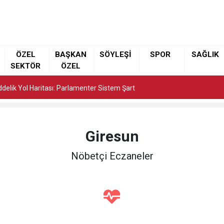
elik Yol Haritası: Parlamenter Sistem Şart
ÖZEL
BAŞKAN
SÖYLEŞİ
SPOR
SAĞLIK
SEKTÖR
ÖZEL
elik Yol Haritası: Parlamenter Sistem Şart
elik Yol Haritası: Parlamenter Sistem Şart
Giresun
Nöbetçi Eczaneler