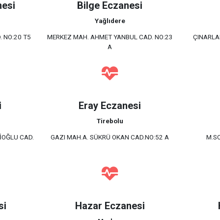
nesi
Bilge Eczanesi
Yağlıdere
 NO:20 T5
MERKEZ MAH. AHMET YANBUL CAD. NO:23
ÇINARLA
A
i
Eray Eczanesi
Tirebolu
İOĞLU CAD.
GAZI MAH.A. SÜKRÜ OKAN CAD.NO:52 A
M.S
si
Hazar Eczanesi