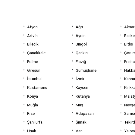
Afyon
Ağrı
Aksar
Artvin
Aydın
Balıke
Bilecik
Bingöl
Bitlis
Çanakkale
Çankırı
Çoru
Edirne
Elazığ
Erzin
Giresun
Gümüşhane
Hakka
İstanbul
İzmir
Kahra
Kastamonu
Kayseri
Kırıkk
Konya
Kütahya
Malat
Muğla
Muş
Nevşe
Rize
Adapazarı
Sams
Şanlıurfa
Şırnak
Tekir
Uşak
Van
Yalov