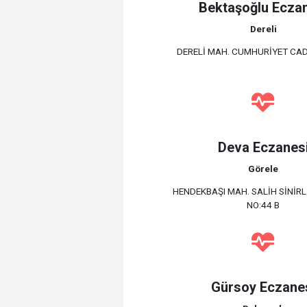
Bektaşoğlu Ecza
Dereli
DERELİ MAH. CUMHURİYET CAD.
Deva Eczanes
Görele
HENDEKBAŞI MAH. SALİH SİNİRL
NO:44 B
Gürsoy Eczane