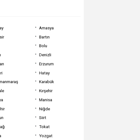
ay
Amasya
sir
Bartın
Bolu
m
Denizli
can
Erzurum
ri
Hatay
manmaraş
Karabük
ale
Kırşehir
ya
Manisa
hir
Niğde
un
Siirt
dağ
Tokat
a
Yozgat