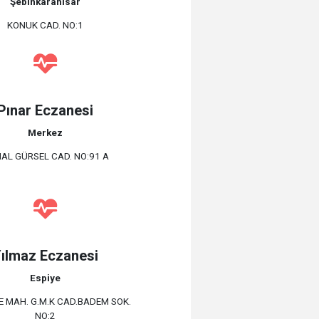
Şebinkarahisar
KONUK CAD. NO:1
Pınar Eczanesi
Merkez
AL GÜRSEL CAD. NO:91 A
ılmaz Eczanesi
Espiye
 MAH. G.M.K CAD.BADEM SOK.
NO:2