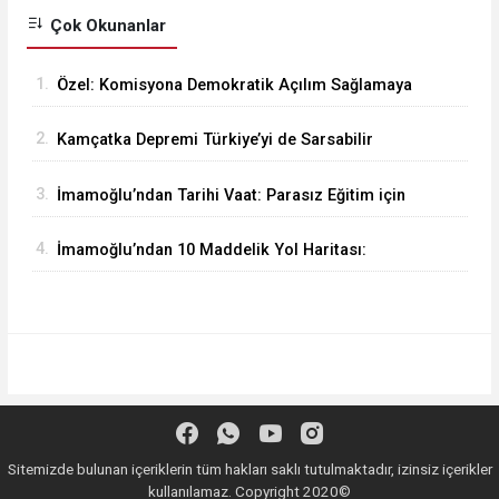
Çok Okunanlar
1.
Özel: Komisyona Demokratik Açılım Sağlamaya
Giriyoruz!
2.
Kamçatka Depremi Türkiye’yi de Sarsabilir
3.
İmamoğlu’ndan Tarihi Vaat: Parasız Eğitim için
Geliyoruz..!
4.
İmamoğlu’ndan 10 Maddelik Yol Haritası:
Parlamenter Sistem Şart
Sitemizde bulunan içeriklerin tüm hakları saklı tutulmaktadır, izinsiz içerikler
kullanılamaz. Copyright 2020©