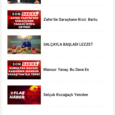
Zafer’de Saraçhane Krizi: Bartu
Soral’dan İstifa Resti
SALÇAYLA BAŞLADI LEZZET
DEVRİMİNE DÖNÜŞTÜ..!
Mansur Yavaş: Bu Dava En
Başından Reddedilmeliydi
Selçuk Kozağaçlı Yeniden
Tutuklandı: Tahliye Kararına İtiraz
Kabul Edildi