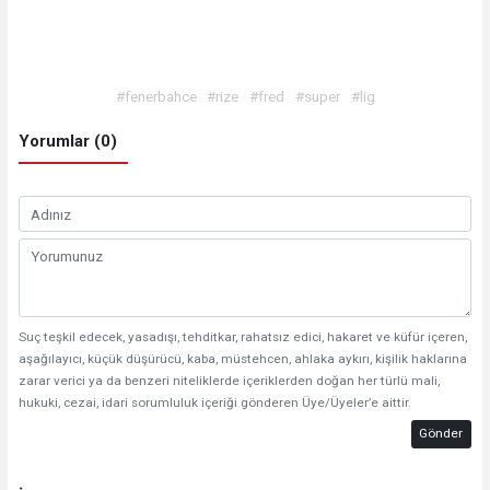
#fenerbahce
#rize
#fred
#super
#lig
Yorumlar (0)
Suç teşkil edecek, yasadışı, tehditkar, rahatsız edici, hakaret ve küfür içeren,
aşağılayıcı, küçük düşürücü, kaba, müstehcen, ahlaka aykırı, kişilik haklarına
zarar verici ya da benzeri niteliklerde içeriklerden doğan her türlü mali,
hukuki, cezai, idari sorumluluk içeriği gönderen Üye/Üyeler’e aittir.
Gönder