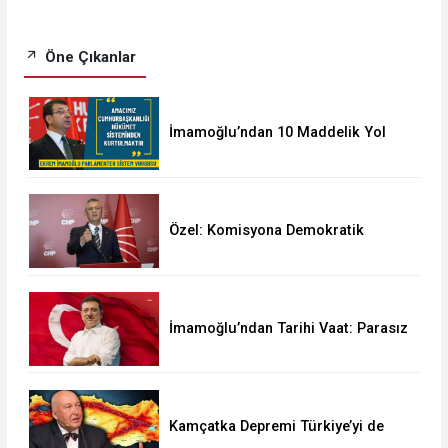
Öne Çıkanlar
İmamoğlu’ndan 10 Maddelik Yol
Haritası: Parlamenter Sistem Şart
Özel: Komisyona Demokratik
Açılım Sağlamaya Giriyoruz!
İmamoğlu’ndan Tarihi Vaat: Parasız
Eğitim için Geliyoruz..!
Kamçatka Depremi Türkiye’yi de
Sarsabilir