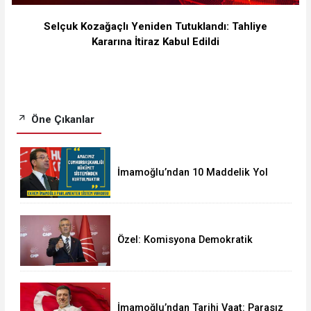
Selçuk Kozağaçlı Yeniden Tutuklandı: Tahliye
Kararına İtiraz Kabul Edildi
Öne Çıkanlar
İmamoğlu’ndan 10 Maddelik Yol
Haritası: Parlamenter Sistem Şart
Özel: Komisyona Demokratik
Açılım Sağlamaya Giriyoruz!
İmamoğlu’ndan Tarihi Vaat: Parasız