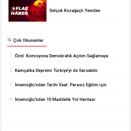
Selçuk Kozağaçlı Yeniden
Tutuklandı: Tahliye Kararına İtiraz
Kabul Edildi
Çok Okunanlar
1.
Özel: Komisyona Demokratik Açılım Sağlamaya
Giriyoruz!
2.
Kamçatka Depremi Türkiye’yi de Sarsabilir
3.
İmamoğlu’ndan Tarihi Vaat: Parasız Eğitim için
Geliyoruz..!
4.
İmamoğlu’ndan 10 Maddelik Yol Haritası:
Parlamenter Sistem Şart