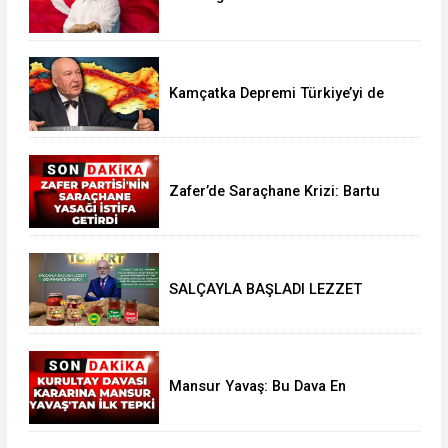
Eğitim için Geliyoruz..!
Kamçatka Depremi Türkiye’yi de
Sarsabilir
Zafer’de Saraçhane Krizi: Bartu
Soral’dan İstifa Resti
SALÇAYLA BAŞLADI LEZZET
DEVRİMİNE DÖNÜŞTÜ..!
Mansur Yavaş: Bu Dava En
Başından Reddedilmeliydi