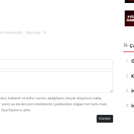
a
antalya webtasarım
antalya tasarım
seo
antalya
em İmamoğlu
#google
#
Ço
1.
Ö
A
2.
K
S
3.
İ
edici, hakaret ve küfür içeren, aşağılayıcı, küçük düşürücü, kaba,
P
 verici ya da benzeri niteliklerde içeriklerden doğan her türlü mali,
4.
İ
 Üye/Üyeler’e aittir.
H
Gönder