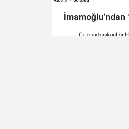
Haberler
GÜNDEM
İmamoğlu’ndan 1
Cumhurbaşkanlığı Hü
demokratikleşme için 10 
G
Editör -