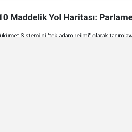
0 Maddelik Yol Haritası: Parlame
kümet Sistemi'ni "tek adam rejimi" olarak tanıml
maddelik reform planını paylaştı. “Refah, adalet ve
kurtulmak şart, çözüm parlamenter sistem ''dedi.
Yayın: 31 Temmuz 2025 - Perşembe - Güncelleme: 31.07.2025 15:08
ÜNDEM
Okuma Süresi: 3 dk.
4168
okunma
Ön