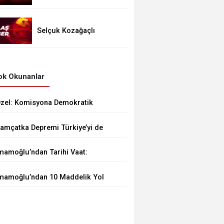
En Başından
Reddedilmeliydi
Selçuk Kozağaçlı
Yeniden Tutuklandı:
Tahliye Kararına İtiraz
Kabul Edildi
k Okunanlar
zel: Komisyona Demokratik
çılım Sağlamaya Giriyoruz!
amçatka Depremi Türkiye’yi de
arsabilir
mamoğlu’ndan Tarihi Vaat:
arasız Eğitim için Geliyoruz..!
mamoğlu’ndan 10 Maddelik Yol
aritası: Parlamenter Sistem Şart