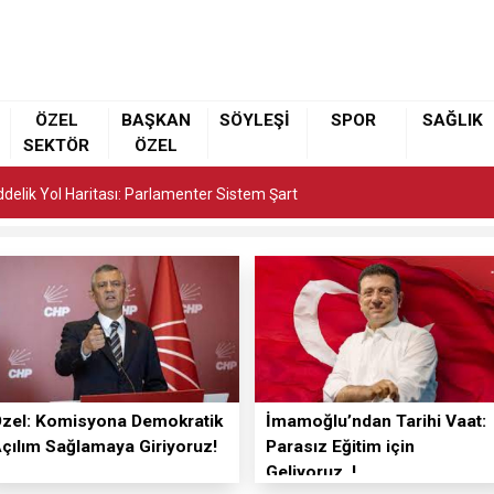
elik Yol Haritası: Parlamenter Sistem Şart
ÖZEL
BAŞKAN
SÖYLEŞİ
SPOR
SAĞLIK
SEKTÖR
ÖZEL
elik Yol Haritası: Parlamenter Sistem Şart
elik Yol Haritası: Parlamenter Sistem Şart
zel: Komisyona Demokratik
İmamoğlu’ndan Tarihi Vaat:
çılım Sağlamaya Giriyoruz!
Parasız Eğitim için
Geliyoruz..!