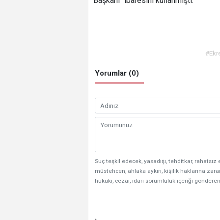
Başkanı" ibaresini kullanmıştı.
antalya haber
box bilişim
haber antaly
haberler
#Ekr
Yorumlar (0)
Suç teşkil edecek, yasadışı, tehditkar, rahatsız 
müstehcen, ahlaka aykırı, kişilik haklarına zarar
hukuki, cezai, idari sorumluluk içeriği gönderen