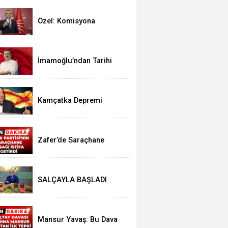
Özel: Komisyona
Demokratik Açılım
Sağlamaya Giriyoruz!
İmamoğlu’ndan Tarihi
Vaat: Parasız Eğitim için
Geliyoruz..!
Kamçatka Depremi
Türkiye’yi de Sarsabilir
Zafer’de Saraçhane
Krizi: Bartu Soral’dan
İstifa Resti
SALÇAYLA BAŞLADI
LEZZET DEVRİMİNE
DÖNÜŞTÜ..!
Mansur Yavaş: Bu Dava