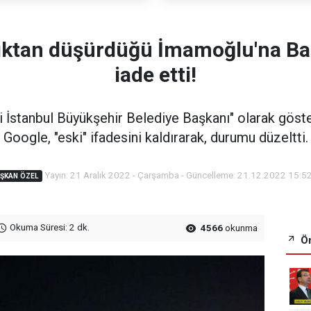
ıktan düşürdüğü İmamoğlu'na Ba
iade etti!
İstanbul Büyükşehir Belediye Başkanı" olarak göste
Google, "eski" ifadesini kaldırarak, durumu düzeltti.
Yayın: 21 Aralık 2022 - Çarşamba - Güncelleme: 21.12.2022 15:5
ŞKAN ÖZEL
Okuma Süresi: 2 dk.
4566
okunma
Ön