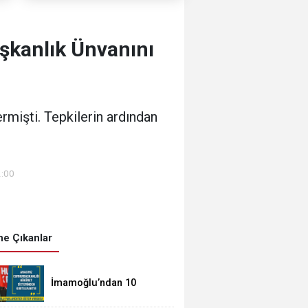
şkanlık Ünvanını
rmişti. Tepkilerin ardından
2:00
e Çıkanlar
İmamoğlu’ndan 10
Maddelik Yol Haritası:
Parlamenter Sistem Şart