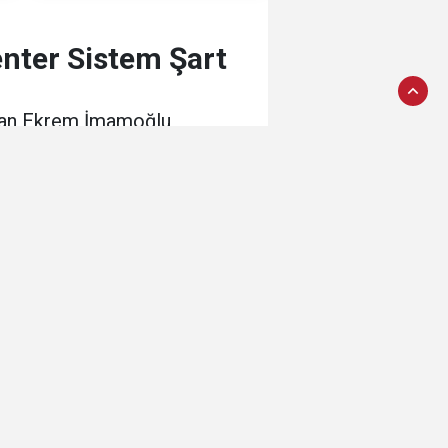
nter Sistem Şart
ayan Ekrem İmamoğlu,
 bereket için bu rejimden
:00
e Çıkanlar
İmamoğlu’ndan 10
Maddelik Yol Haritası:
Parlamenter Sistem Şart