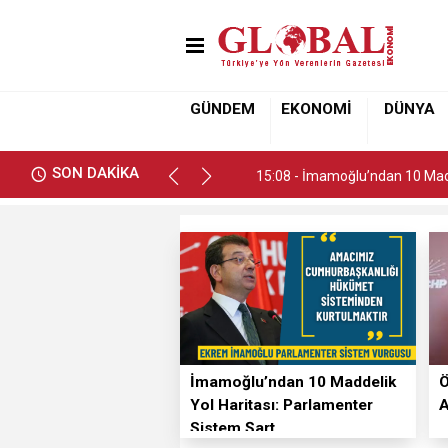
15:08 - İmamoğlu’ndan 10 Madd
GÜNDEM
EKONOMİ
DÜNYA
15:08 - İmamoğlu’ndan 10 Madd
SON DAKİKA
15:08 - İmamoğlu’ndan 10 Madd
İmamoğlu’ndan 10 Maddelik
Ö
Yol Haritası: Parlamenter
A
Sistem Şart