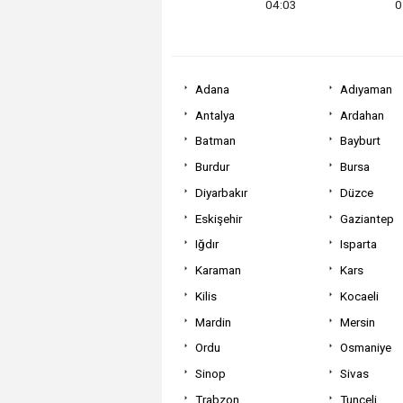
04:03
0
Adana
Adıyaman
Antalya
Ardahan
Batman
Bayburt
Burdur
Bursa
Diyarbakır
Düzce
Eskişehir
Gaziantep
Iğdır
Isparta
Karaman
Kars
Kilis
Kocaeli
Mardin
Mersin
Ordu
Osmaniye
Sinop
Sivas
Trabzon
Tunceli