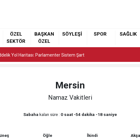
elik Yol Haritası: Parlamenter Sistem Şart
ÖZEL
BAŞKAN
SÖYLEŞİ
SPOR
SAĞLIK
SEKTÖR
ÖZEL
elik Yol Haritası: Parlamenter Sistem Şart
elik Yol Haritası: Parlamenter Sistem Şart
Mersin
Namaz Vakitleri
Sabaha
kalan süre :
0 saat -54 dakika -18 saniye
üneş
Öğle
İkindi
Akş