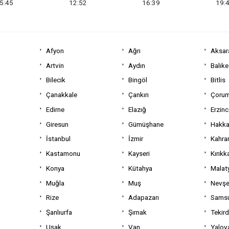
5:45
12:52
16:39
19:
Afyon
Ağrı
Aksar
Artvin
Aydın
Balıke
Bilecik
Bingöl
Bitlis
Çanakkale
Çankırı
Çoru
Edirne
Elazığ
Erzin
Giresun
Gümüşhane
Hakka
İstanbul
İzmir
Kahra
Kastamonu
Kayseri
Kırıkk
Konya
Kütahya
Malat
Muğla
Muş
Nevşe
Rize
Adapazarı
Sams
Şanlıurfa
Şırnak
Tekir
Uşak
Van
Yalov