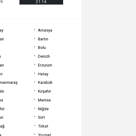
49
21:14
ay
Amasya
sir
Bartın
Bolu
m
Denizli
can
Erzurum
ri
Hatay
manmaraş
Karabük
ale
Kırşehir
ya
Manisa
hir
Niğde
un
Siirt
dağ
Tokat
a
Yozgat