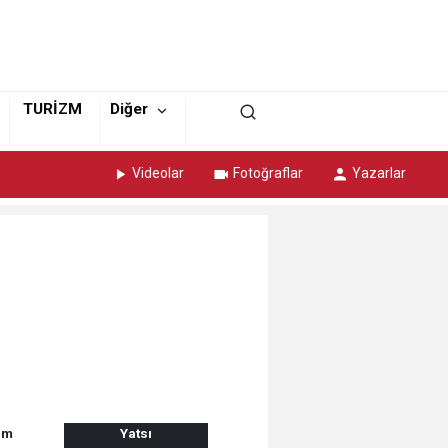
TURİZM
Diğer
Videolar
Fotoğraflar
Yazarlar
am
Yatsı