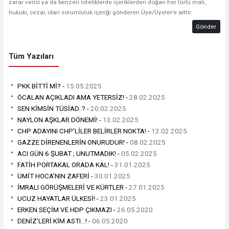
zarar verici ya da benzeri niteliklerde içeriklerden doğan her türlü mali,
hukuki, cezai, idari sorumluluk içeriği gönderen Üye/Üyeler’e aittir.
Gönder
Tüm Yazıları
PKK BİTTİ Mİ? -
15.05.2025
ÖCALAN AÇIKLADI AMA YETERSİZ! -
28.02.2025
SEN KİMSİN TÜSİAD..? -
20.02.2025
NAYLON AŞKLAR DÖNEMİ! -
13.02.2025
CHP ADAYINI CHP’LİLER BELİRLER NOKTA! -
12.02.2025
GAZZE DİRENENLERİN ONURUDUR! -
08.02.2025
ACI GÜN 6 ŞUBAT ; UNUTMADIK! -
05.02.2025
FATİH PORTAKAL ORADA KAL! -
31.01.2025
ÜMİT HOCA'NIN ZAFERİ -
30.01.2025
İMRALI GÖRÜŞMELERİ VE KÜRTLER -
27.01.2025
UCUZ HAYATLAR ÜLKESİ! -
23.01.2025
ERKEN SEÇİM VE HDP ÇIKMAZI -
26.05.2020
DENİZ’LERİ KİM ASTI…! -
06.05.2020