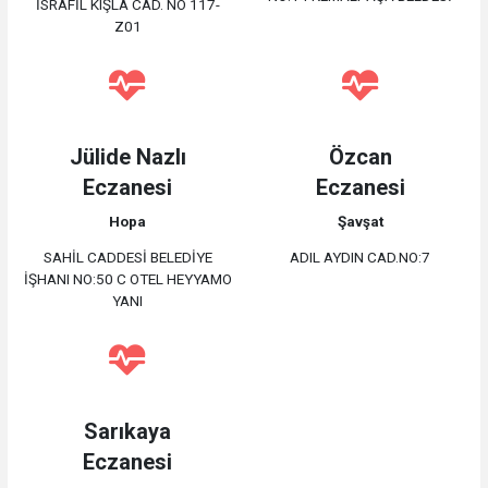
İSRAFİL KIŞLA CAD. NO 117-
Z01
Jülide Nazlı
Özcan
Eczanesi
Eczanesi
Hopa
Şavşat
SAHİL CADDESİ BELEDİYE
ADIL AYDIN CAD.NO:7
İŞHANI NO:50 C OTEL HEYYAMO
YANI
Sarıkaya
Eczanesi