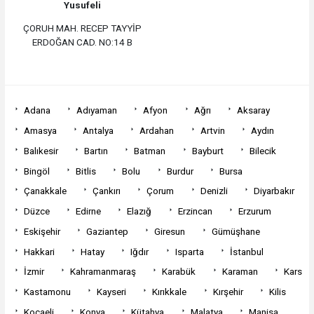
Yusufeli
ÇORUH MAH. RECEP TAYYİP
ERDOĞAN CAD. NO:14 B
Adana
Adıyaman
Afyon
Ağrı
Aksaray
Amasya
Antalya
Ardahan
Artvin
Aydın
Balıkesir
Bartın
Batman
Bayburt
Bilecik
Bingöl
Bitlis
Bolu
Burdur
Bursa
Çanakkale
Çankırı
Çorum
Denizli
Diyarbakır
Düzce
Edirne
Elazığ
Erzincan
Erzurum
Eskişehir
Gaziantep
Giresun
Gümüşhane
Hakkari
Hatay
Iğdır
Isparta
İstanbul
İzmir
Kahramanmaraş
Karabük
Karaman
Kars
Kastamonu
Kayseri
Kırıkkale
Kırşehir
Kilis
Kocaeli
Konya
Kütahya
Malatya
Manisa